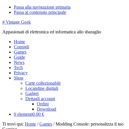
Passa alla navigazione primaria
Passa al contenuto principale
# Vintage Geek
Appasionati di elettronica ed informatica allo sbaraglio
Home
Consigli
Games
Guide
News
Tech
Privacy
Shop
Carte collezionabili
Locandine digitali
Gadget
Dettagli account
Ordini
Download
0 elementi
0.00 €
Ti trovi qui:
Home
/
Games
/
Modding Console: personalizza il tuo