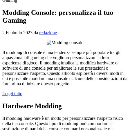
Gaming
Modding Console: personalizza il tuo
Gaming
2 Febbraio 2023
da
redazione
Il modding di console è una tendenza sempre più popolare tra gli
appassionati di gaming che vogliono personalizzare la loro
esperienza di gioco. Il modding implica la modifica hardware o
software di una console per migliorare le sue prestazioni o
personalizzare l’aspetto. Questo articolo esplorerà i diversi modi in
cui è possibile moddare una console e alcune delle considerazioni da
fare prima di iniziare questo progetto.
:
Leggi tutto
Modding
Console:
Hardware Modding
personalizza
il
Il modding hardware è un modo per personalizzare l’aspetto fisico
tuo
della tua console. Questo tipo di modding può comportare la
Gaming
sostituzione di parti della console con parti personalizzate o la